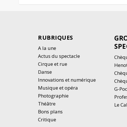
GRO
RUBRIQUES
SPE
A la une
Actus du spectacle
Chèqu
Cirque et rue
Heno
Danse
Chèq
Innovations et numérique
Chèqu
Musique et opéra
G-Po
Photographie
Profe
Thé
â
tre
Le Ca
Bons plans
Critique