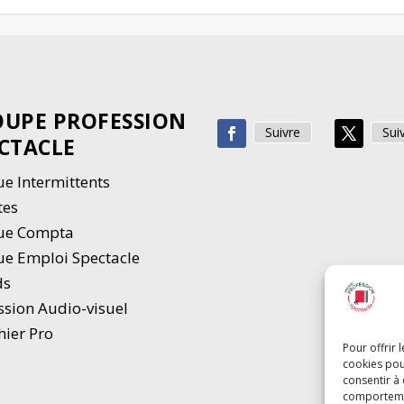
UPE PROFESSION
Suivre
Sui
CTACLE
e Intermittents
tes
ue Compta
e Emploi Spectacle
ds
ssion Audio-visuel
hier Pro
Pour offrir 
cookies pou
consentir à
comportement