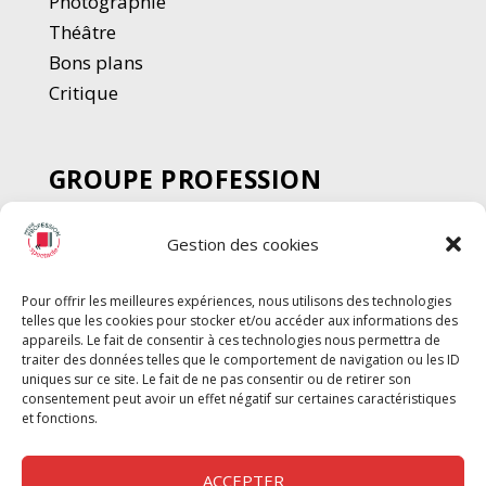
Photographie
Thé
â
tre
Bons plans
Critique
GROUPE PROFESSION
SPECTACLE
Gestion des cookies
Chèque Intermittents
Henotes
Pour offrir les meilleures expériences, nous utilisons des technologies
Chèque Compta
telles que les cookies pour stocker et/ou accéder aux informations des
Chèque Emploi Spectacle
appareils. Le fait de consentir à ces technologies nous permettra de
traiter des données telles que le comportement de navigation ou les ID
G-Pods
uniques sur ce site. Le fait de ne pas consentir ou de retirer son
consentement peut avoir un effet négatif sur certaines caractéristiques
Profession Audio-visuel
Suivre
Suivre
et fonctions.
Le Cahier Pro
ACCEPTER