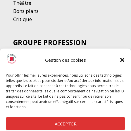
Thé
â
tre
Bons plans
Critique
GROUPE PROFESSION
SPECTACLE
Gestion des cookies
Chèque Intermittents
Henotes
Pour offrir les meilleures expériences, nous utilisons des technologies
Chèque Compta
telles que les cookies pour stocker et/ou accéder aux informations des
Chèque Emploi Spectacle
appareils. Le fait de consentir à ces technologies nous permettra de
traiter des données telles que le comportement de navigation ou les ID
G-Pods
uniques sur ce site. Le fait de ne pas consentir ou de retirer son
consentement peut avoir un effet négatif sur certaines caractéristiques
Profession Audio-visuel
Suivre
Suivre
et fonctions.
Le Cahier Pro
ACCEPTER