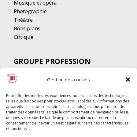
Musique et opéra
Photographie
Thé
â
tre
Bons plans
Critique
GROUPE PROFESSION
SPECTACLE
Gestion des cookies
Chèque Intermittents
Henotes
Pour offrir les meilleures expériences, nous utilisons des technologies
Chèque Compta
telles que les cookies pour stocker et/ou accéder aux informations des
Chèque Emploi Spectacle
appareils. Le fait de consentir à ces technologies nous permettra de
traiter des données telles que le comportement de navigation ou les ID
G-Pods
uniques sur ce site. Le fait de ne pas consentir ou de retirer son
consentement peut avoir un effet négatif sur certaines caractéristiques
Profession Audio-visuel
Suivre
Suivre
et fonctions.
Le Cahier Pro