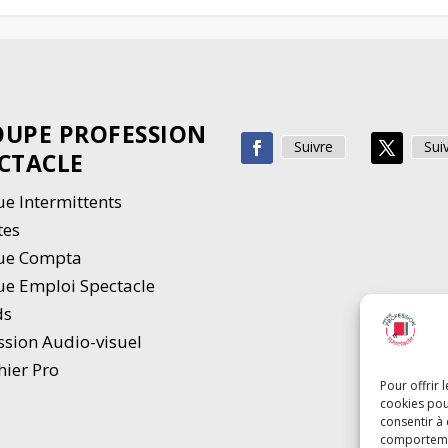
UPE PROFESSION
Suivre
Sui
CTACLE
e Intermittents
tes
ue Compta
e Emploi Spectacle
ds
ssion Audio-visuel
hier Pro
Pour offrir 
cookies pou
consentir à
comportement