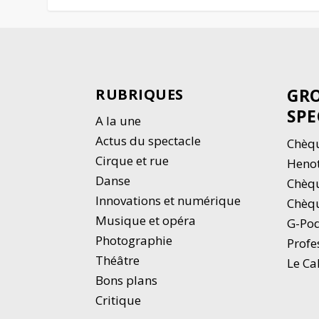
GRO
RUBRIQUES
SPE
A la une
Actus du spectacle
Chèqu
Cirque et rue
Heno
Danse
Chèq
Innovations et numérique
Chèqu
Musique et opéra
G-Po
Photographie
Profe
Thé
â
tre
Le Ca
Bons plans
Critique