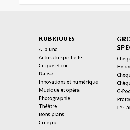
GRO
RUBRIQUES
SPE
A la une
Actus du spectacle
Chèqu
Cirque et rue
Heno
Danse
Chèq
Innovations et numérique
Chèqu
Musique et opéra
G-Po
Photographie
Profe
Thé
â
tre
Le Ca
Bons plans
Critique