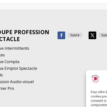
UPE PROFESSION
Suivre
Sui
CTACLE
e Intermittents
tes
ue Compta
e Emploi Spectacle
ds
ssion Audio-visuel
hier Pro
Pour offrir 
cookies pou
consentir à
comportement