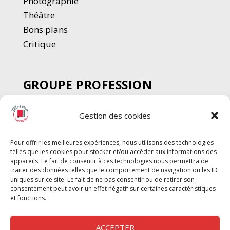
Photographie
Thé
â
tre
Bons plans
Critique
GROUPE PROFESSION
SPECTACLE
Gestion des cookies
Chèque Intermittents
Henotes
Pour offrir les meilleures expériences, nous utilisons des technologies
Chèque Compta
telles que les cookies pour stocker et/ou accéder aux informations des
Chèque Emploi Spectacle
appareils. Le fait de consentir à ces technologies nous permettra de
traiter des données telles que le comportement de navigation ou les ID
G-Pods
uniques sur ce site. Le fait de ne pas consentir ou de retirer son
consentement peut avoir un effet négatif sur certaines caractéristiques
Profession Audio-visuel
Suivre
Suivre
et fonctions.
Le Cahier Pro
ACCEPTER