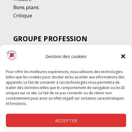
Bons plans
Critique
GROUPE PROFESSION
SPECTACLE
Gestion des cookies
Chèque Intermittents
Henotes
Pour offrir les meilleures expériences, nous utilisons des technologies
Chèque Compta
telles que les cookies pour stocker et/ou accéder aux informations des
Chèque Emploi Spectacle
appareils. Le fait de consentir à ces technologies nous permettra de
traiter des données telles que le comportement de navigation ou les ID
G-Pods
uniques sur ce site. Le fait de ne pas consentir ou de retirer son
consentement peut avoir un effet négatif sur certaines caractéristiques
Profession Audio-visuel
Suivre
Suivre
et fonctions.
Le Cahier Pro
ACCEPTER