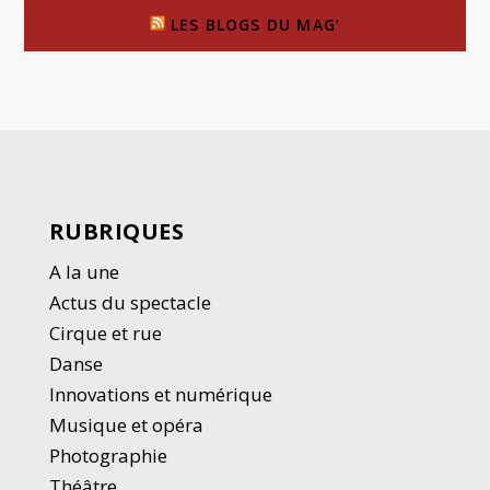
LES BLOGS DU MAG’
RUBRIQUES
A la une
Actus du spectacle
Cirque et rue
Danse
Innovations et numérique
Musique et opéra
Photographie
Thé
â
tre