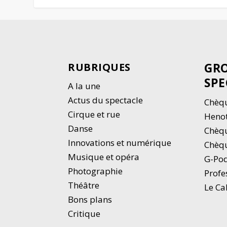
GRO
RUBRIQUES
SPE
A la une
Actus du spectacle
Chèqu
Cirque et rue
Heno
Danse
Chèq
Innovations et numérique
Chèqu
Musique et opéra
G-Po
Photographie
Profe
Thé
â
tre
Le Ca
Bons plans
Critique