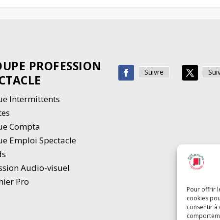
UPE PROFESSION
Suivre
Sui
CTACLE
e Intermittents
tes
ue Compta
e Emploi Spectacle
ds
ssion Audio-visuel
hier Pro
Pour offrir 
cookies pou
consentir à
comportement