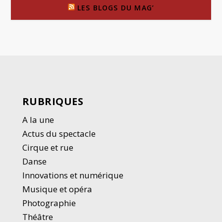
LES BLOGS DU MAG’
RUBRIQUES
A la une
Actus du spectacle
Cirque et rue
Danse
Innovations et numérique
Musique et opéra
Photographie
Thé
â
tre