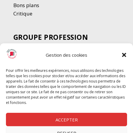
Bons plans
Critique
GROUPE PROFESSION
SPECTACLE
Gestion des cookies
Chèque Intermittents
Henotes
Pour offrir les meilleures expériences, nous utilisons des technologies
Chèque Compta
telles que les cookies pour stocker et/ou accéder aux informations des
Chèque Emploi Spectacle
appareils. Le fait de consentir à ces technologies nous permettra de
traiter des données telles que le comportement de navigation ou les ID
G-Pods
uniques sur ce site. Le fait de ne pas consentir ou de retirer son
consentement peut avoir un effet négatif sur certaines caractéristiques
Profession Audio-visuel
Suivre
Suivre
et fonctions.
Le Cahier Pro
ACCEPTER
REFUSER