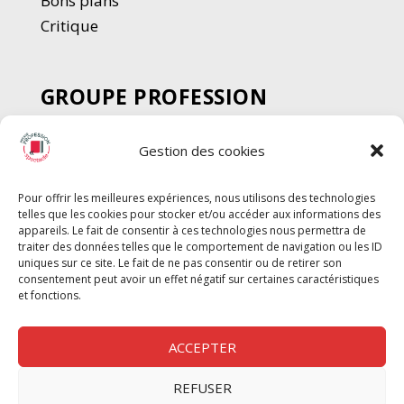
Bons plans
Critique
GROUPE PROFESSION
SPECTACLE
Gestion des cookies
Chèque Intermittents
Henotes
Pour offrir les meilleures expériences, nous utilisons des technologies
Chèque Compta
telles que les cookies pour stocker et/ou accéder aux informations des
appareils. Le fait de consentir à ces technologies nous permettra de
Chèque Emploi Spectacle
traiter des données telles que le comportement de navigation ou les ID
G-Pods
uniques sur ce site. Le fait de ne pas consentir ou de retirer son
consentement peut avoir un effet négatif sur certaines caractéristiques
Profession Audio-visuel
Suivre
Suivre
et fonctions.
Le Cahier Pro
ACCEPTER
REFUSER