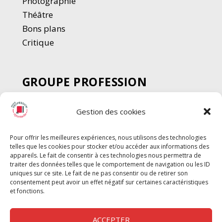
Photographie
Thé
â
tre
Bons plans
Critique
GROUPE PROFESSION
SPECTACLE
Gestion des cookies
Chèque Intermittents
Henotes
Pour offrir les meilleures expériences, nous utilisons des technologies
Chèque Compta
telles que les cookies pour stocker et/ou accéder aux informations des
Chèque Emploi Spectacle
appareils. Le fait de consentir à ces technologies nous permettra de
traiter des données telles que le comportement de navigation ou les ID
G-Pods
uniques sur ce site. Le fait de ne pas consentir ou de retirer son
consentement peut avoir un effet négatif sur certaines caractéristiques
Profession Audio-visuel
Suivre
Suivre
et fonctions.
Le Cahier Pro
ACCEPTER