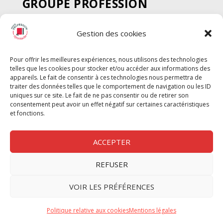
GROUPE PROFESSION
SPECTACLE
Gestion des cookies
Chèque Intermittents
Henotes
Pour offrir les meilleures expériences, nous utilisons des technologies
Chèque Compta
telles que les cookies pour stocker et/ou accéder aux informations des
Chèque Emploi Spectacle
appareils. Le fait de consentir à ces technologies nous permettra de
traiter des données telles que le comportement de navigation ou les ID
G-Pods
uniques sur ce site. Le fait de ne pas consentir ou de retirer son
consentement peut avoir un effet négatif sur certaines caractéristiques
Profession Audio-visuel
Suivre
Suivre
et fonctions.
Le Cahier Pro
ACCEPTER
REFUSER
Nous contacter
VOIR LES PRÉFÉRENCES
Politique de confidentilité
Politique relative aux cookies
Mentions légales