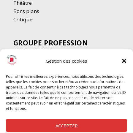
Thé
â
tre
Bons plans
Critique
GROUPE PROFESSION
SPECTACLE
Gestion des cookies
Chèque Intermittents
Henotes
Pour offrir les meilleures expériences, nous utilisons des technologies
Chèque Compta
telles que les cookies pour stocker et/ou accéder aux informations des
Chèque Emploi Spectacle
appareils. Le fait de consentir à ces technologies nous permettra de
traiter des données telles que le comportement de navigation ou les ID
G-Pods
uniques sur ce site. Le fait de ne pas consentir ou de retirer son
consentement peut avoir un effet négatif sur certaines caractéristiques
Profession Audio-visuel
Suivre
Suivre
et fonctions.
Le Cahier Pro
ACCEPTER