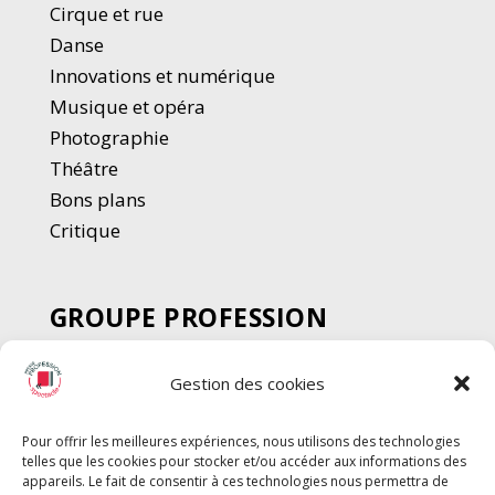
Cirque et rue
Danse
Innovations et numérique
Musique et opéra
Photographie
Thé
â
tre
Bons plans
Critique
GROUPE PROFESSION
SPECTACLE
Gestion des cookies
Chèque Intermittents
Henotes
Pour offrir les meilleures expériences, nous utilisons des technologies
Chèque Compta
telles que les cookies pour stocker et/ou accéder aux informations des
Chèque Emploi Spectacle
appareils. Le fait de consentir à ces technologies nous permettra de