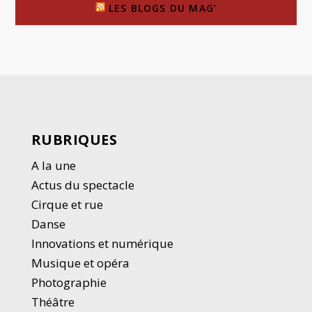
LES BLOGS DU MAG’
RUBRIQUES
A la une
Actus du spectacle
Cirque et rue
Danse
Innovations et numérique
Musique et opéra
Photographie
Thé
â
tre