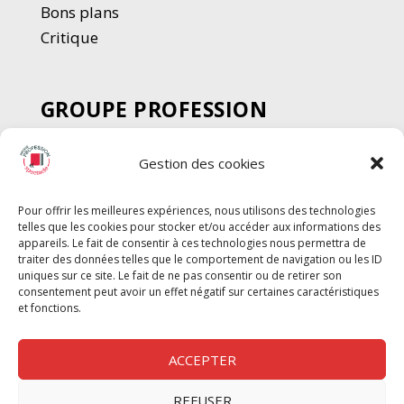
Bons plans
Critique
GROUPE PROFESSION
SPECTACLE
Gestion des cookies
Chèque Intermittents
Henotes
Pour offrir les meilleures expériences, nous utilisons des technologies
Chèque Compta
telles que les cookies pour stocker et/ou accéder aux informations des
Chèque Emploi Spectacle
appareils. Le fait de consentir à ces technologies nous permettra de
traiter des données telles que le comportement de navigation ou les ID
G-Pods
uniques sur ce site. Le fait de ne pas consentir ou de retirer son
consentement peut avoir un effet négatif sur certaines caractéristiques
Profession Audio-visuel
Suivre
Suivre
et fonctions.
Le Cahier Pro
ACCEPTER
REFUSER