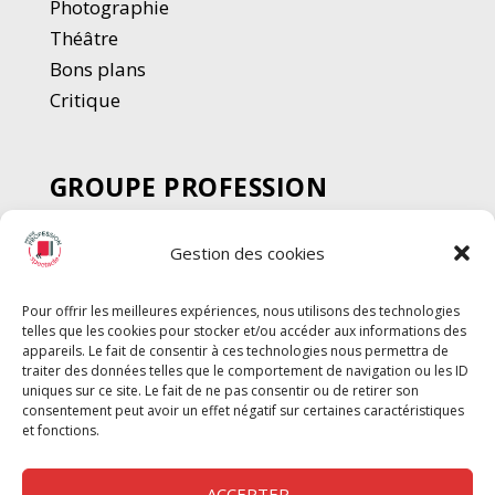
Photographie
Thé
â
tre
Bons plans
Critique
GROUPE PROFESSION
SPECTACLE
Gestion des cookies
Chèque Intermittents
Henotes
Pour offrir les meilleures expériences, nous utilisons des technologies
Chèque Compta
telles que les cookies pour stocker et/ou accéder aux informations des
Chèque Emploi Spectacle
appareils. Le fait de consentir à ces technologies nous permettra de
traiter des données telles que le comportement de navigation ou les ID
G-Pods
uniques sur ce site. Le fait de ne pas consentir ou de retirer son
consentement peut avoir un effet négatif sur certaines caractéristiques
Profession Audio-visuel
Suivre
Suivre
et fonctions.
Le Cahier Pro
ACCEPTER