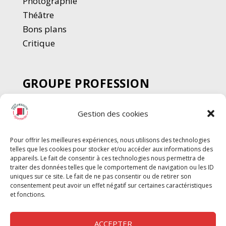
Photographie
Thé
â
tre
Bons plans
Critique
GROUPE PROFESSION
SPECTACLE
Gestion des cookies
Chèque Intermittents
Henotes
Pour offrir les meilleures expériences, nous utilisons des technologies
Chèque Compta
telles que les cookies pour stocker et/ou accéder aux informations des
Chèque Emploi Spectacle
appareils. Le fait de consentir à ces technologies nous permettra de
traiter des données telles que le comportement de navigation ou les ID
G-Pods
uniques sur ce site. Le fait de ne pas consentir ou de retirer son
consentement peut avoir un effet négatif sur certaines caractéristiques
Profession Audio-visuel
Suivre
Suivre
et fonctions.
Le Cahier Pro
ACCEPTER