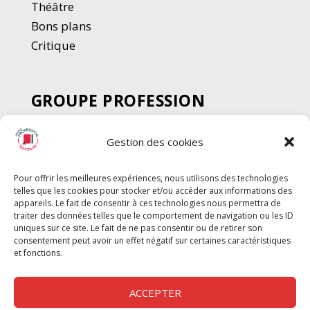
Thé
â
tre
Bons plans
Critique
GROUPE PROFESSION
SPECTACLE
Gestion des cookies
Chèque Intermittents
Henotes
Pour offrir les meilleures expériences, nous utilisons des technologies
Chèque Compta
telles que les cookies pour stocker et/ou accéder aux informations des
Chèque Emploi Spectacle
appareils. Le fait de consentir à ces technologies nous permettra de
traiter des données telles que le comportement de navigation ou les ID
G-Pods
uniques sur ce site. Le fait de ne pas consentir ou de retirer son
consentement peut avoir un effet négatif sur certaines caractéristiques
Profession Audio-visuel
Suivre
Suivre
et fonctions.
Le Cahier Pro
ACCEPTER