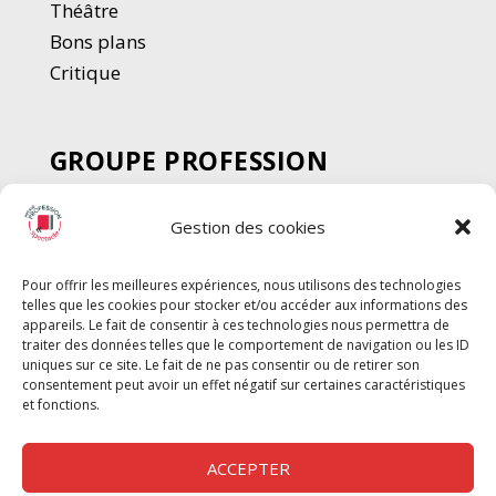
Thé
â
tre
Bons plans
Critique
GROUPE PROFESSION
SPECTACLE
Gestion des cookies
Chèque Intermittents
Henotes
Pour offrir les meilleures expériences, nous utilisons des technologies
Chèque Compta
telles que les cookies pour stocker et/ou accéder aux informations des
Chèque Emploi Spectacle
appareils. Le fait de consentir à ces technologies nous permettra de
traiter des données telles que le comportement de navigation ou les ID
G-Pods
uniques sur ce site. Le fait de ne pas consentir ou de retirer son
consentement peut avoir un effet négatif sur certaines caractéristiques
Profession Audio-visuel
Suivre
Suivre
et fonctions.
Le Cahier Pro
ACCEPTER