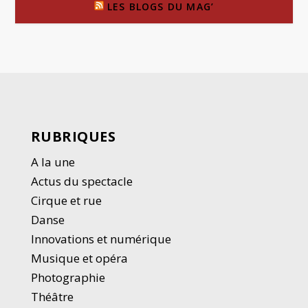
LES BLOGS DU MAG’
RUBRIQUES
A la une
Actus du spectacle
Cirque et rue
Danse
Innovations et numérique
Musique et opéra
Photographie
Thé
â
tre