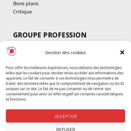
Bons plans
Critique
GROUPE PROFESSION
SPECTACLE
Gestion des cookies
Chèque Intermittents
Henotes
Pour offrir les meilleures expériences, nous utilisons des technologies
Chèque Compta
telles que les cookies pour stocker et/ou accéder aux informations des
Chèque Emploi Spectacle
appareils. Le fait de consentir à ces technologies nous permettra de
traiter des données telles que le comportement de navigation ou les ID
G-Pods
uniques sur ce site. Le fait de ne pas consentir ou de retirer son
consentement peut avoir un effet négatif sur certaines caractéristiques
Profession Audio-visuel
Suivre
Suivre
et fonctions.
Le Cahier Pro
ACCEPTER
REFUSER