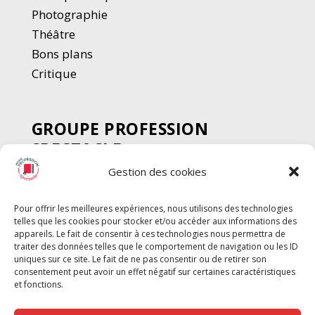
Photographie
Thé
â
tre
Bons plans
Critique
GROUPE PROFESSION
SPECTACLE
Gestion des cookies
Chèque Intermittents
Henotes
Pour offrir les meilleures expériences, nous utilisons des technologies
Chèque Compta
telles que les cookies pour stocker et/ou accéder aux informations des
Chèque Emploi Spectacle
appareils. Le fait de consentir à ces technologies nous permettra de
traiter des données telles que le comportement de navigation ou les ID
G-Pods
uniques sur ce site. Le fait de ne pas consentir ou de retirer son
consentement peut avoir un effet négatif sur certaines caractéristiques
Profession Audio-visuel
Suivre
Suivre
et fonctions.
Le Cahier Pro