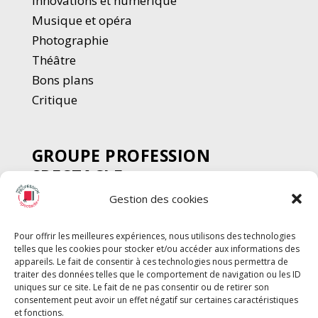
Innovations et numérique
Musique et opéra
Photographie
Thé
â
tre
Bons plans
Critique
GROUPE PROFESSION
SPECTACLE
Gestion des cookies
Chèque Intermittents
Henotes
Pour offrir les meilleures expériences, nous utilisons des technologies
Chèque Compta
telles que les cookies pour stocker et/ou accéder aux informations des
Chèque Emploi Spectacle
appareils. Le fait de consentir à ces technologies nous permettra de
traiter des données telles que le comportement de navigation ou les ID
G-Pods
uniques sur ce site. Le fait de ne pas consentir ou de retirer son
consentement peut avoir un effet négatif sur certaines caractéristiques
Profession Audio-visuel
Suivre
Suivre
et fonctions.