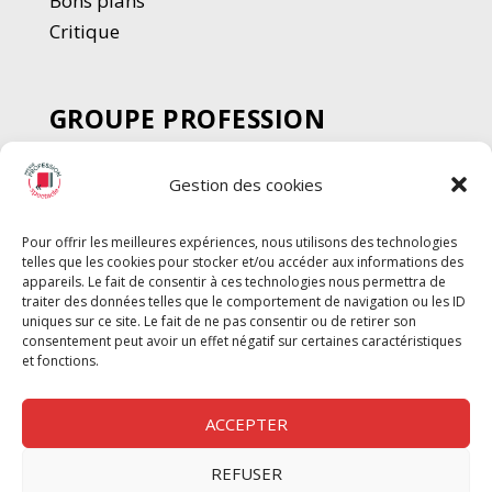
Bons plans
Critique
GROUPE PROFESSION
SPECTACLE
Gestion des cookies
Chèque Intermittents
Henotes
Pour offrir les meilleures expériences, nous utilisons des technologies
Chèque Compta
telles que les cookies pour stocker et/ou accéder aux informations des
Chèque Emploi Spectacle
appareils. Le fait de consentir à ces technologies nous permettra de
traiter des données telles que le comportement de navigation ou les ID
G-Pods
uniques sur ce site. Le fait de ne pas consentir ou de retirer son
consentement peut avoir un effet négatif sur certaines caractéristiques
Profession Audio-visuel
Suivre
Suivre
et fonctions.
Le Cahier Pro
ACCEPTER
REFUSER