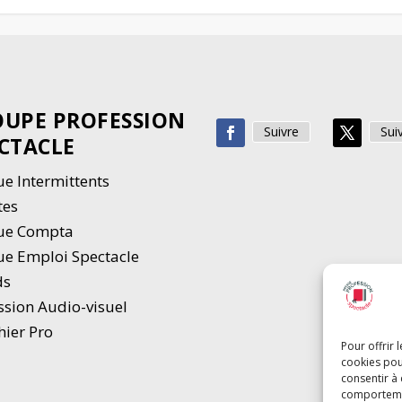
UPE PROFESSION
Suivre
Sui
CTACLE
e Intermittents
tes
ue Compta
e Emploi Spectacle
ds
ssion Audio-visuel
hier Pro
Pour offrir 
cookies pou
consentir à
comportement