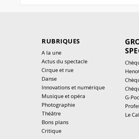
GRO
RUBRIQUES
SPE
A la une
Actus du spectacle
Chèqu
Cirque et rue
Heno
Danse
Chèq
Innovations et numérique
Chèqu
Musique et opéra
G-Po
Photographie
Profe
Thé
â
tre
Le Ca
Bons plans
Critique