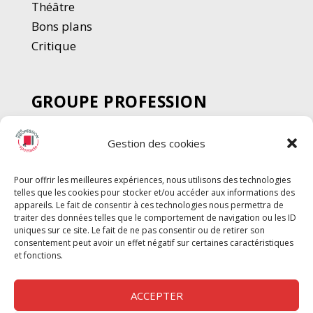
Thé
â
tre
Bons plans
Critique
GROUPE PROFESSION
SPECTACLE
Gestion des cookies
Chèque Intermittents
Henotes
Pour offrir les meilleures expériences, nous utilisons des technologies
Chèque Compta
telles que les cookies pour stocker et/ou accéder aux informations des
Chèque Emploi Spectacle
appareils. Le fait de consentir à ces technologies nous permettra de
traiter des données telles que le comportement de navigation ou les ID
G-Pods
uniques sur ce site. Le fait de ne pas consentir ou de retirer son
consentement peut avoir un effet négatif sur certaines caractéristiques
Profession Audio-visuel
Suivre
Suivre
et fonctions.
Le Cahier Pro
ACCEPTER