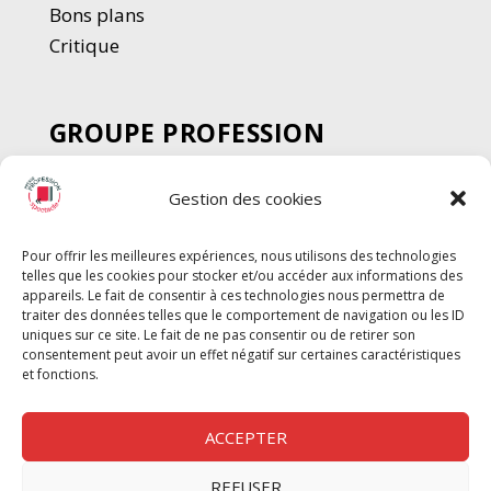
Bons plans
Critique
GROUPE PROFESSION
SPECTACLE
Gestion des cookies
Chèque Intermittents
Henotes
Pour offrir les meilleures expériences, nous utilisons des technologies
Chèque Compta
telles que les cookies pour stocker et/ou accéder aux informations des
Chèque Emploi Spectacle
appareils. Le fait de consentir à ces technologies nous permettra de
traiter des données telles que le comportement de navigation ou les ID
G-Pods
uniques sur ce site. Le fait de ne pas consentir ou de retirer son
consentement peut avoir un effet négatif sur certaines caractéristiques
Profession Audio-visuel
Suivre
Suivre
et fonctions.
Le Cahier Pro
ACCEPTER
REFUSER