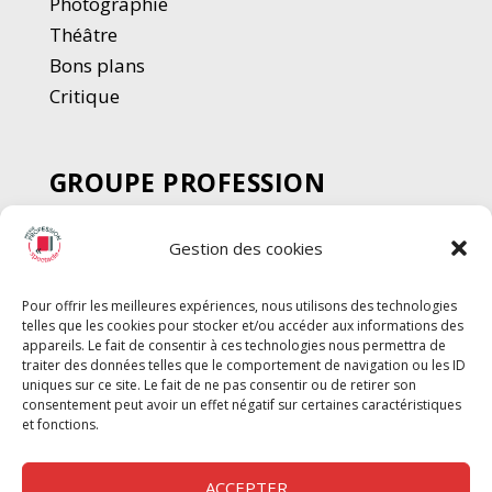
Photographie
Thé
â
tre
Bons plans
Critique
GROUPE PROFESSION
SPECTACLE
Gestion des cookies
Chèque Intermittents
Henotes
Pour offrir les meilleures expériences, nous utilisons des technologies
Chèque Compta
telles que les cookies pour stocker et/ou accéder aux informations des
appareils. Le fait de consentir à ces technologies nous permettra de
Chèque Emploi Spectacle
traiter des données telles que le comportement de navigation ou les ID
G-Pods
uniques sur ce site. Le fait de ne pas consentir ou de retirer son
consentement peut avoir un effet négatif sur certaines caractéristiques
Profession Audio-visuel
Suivre
Suivre
et fonctions.
Le Cahier Pro
ACCEPTER