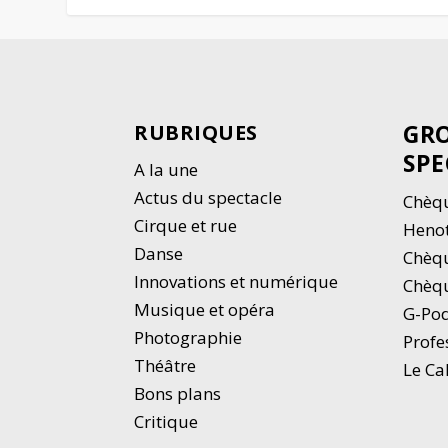
GRO
RUBRIQUES
SPE
A la une
Actus du spectacle
Chèqu
Cirque et rue
Heno
Danse
Chèq
Innovations et numérique
Chèqu
Musique et opéra
G-Po
Photographie
Profe
Thé
â
tre
Le Ca
Bons plans
Critique