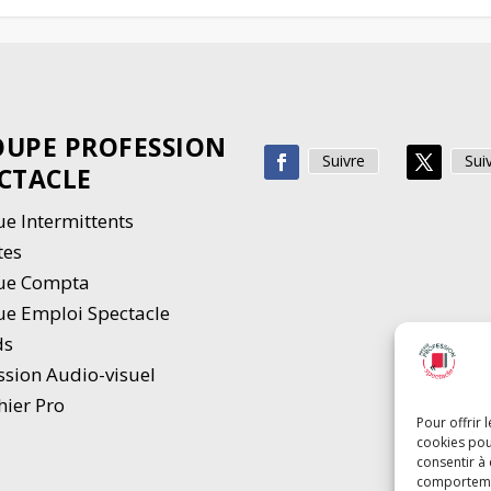
UPE PROFESSION
Suivre
Sui
CTACLE
e Intermittents
tes
ue Compta
e Emploi Spectacle
ds
ssion Audio-visuel
hier Pro
Pour offrir 
cookies pou
consentir à
comportement