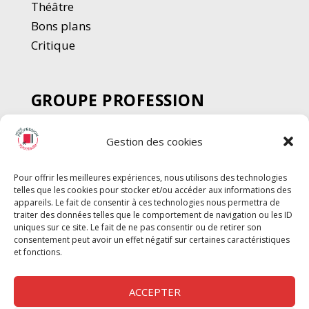
Thé
â
tre
Bons plans
Critique
GROUPE PROFESSION
SPECTACLE
Gestion des cookies
Chèque Intermittents
Henotes
Pour offrir les meilleures expériences, nous utilisons des technologies
Chèque Compta
telles que les cookies pour stocker et/ou accéder aux informations des
Chèque Emploi Spectacle
appareils. Le fait de consentir à ces technologies nous permettra de
traiter des données telles que le comportement de navigation ou les ID
G-Pods
uniques sur ce site. Le fait de ne pas consentir ou de retirer son
consentement peut avoir un effet négatif sur certaines caractéristiques
Profession Audio-visuel
Suivre
Suivre
et fonctions.
Le Cahier Pro
ACCEPTER