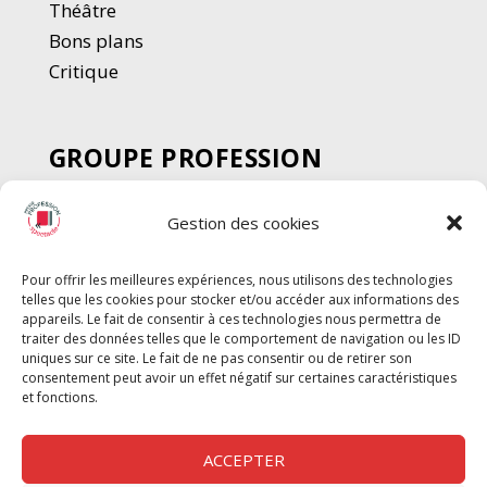
Thé
â
tre
Bons plans
Critique
GROUPE PROFESSION
SPECTACLE
Gestion des cookies
Chèque Intermittents
Henotes
Pour offrir les meilleures expériences, nous utilisons des technologies
Chèque Compta
telles que les cookies pour stocker et/ou accéder aux informations des
Chèque Emploi Spectacle
appareils. Le fait de consentir à ces technologies nous permettra de
traiter des données telles que le comportement de navigation ou les ID
G-Pods
uniques sur ce site. Le fait de ne pas consentir ou de retirer son
consentement peut avoir un effet négatif sur certaines caractéristiques
Profession Audio-visuel
Suivre
Suivre
et fonctions.
Le Cahier Pro
ACCEPTER