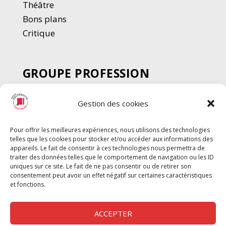
Thé
â
tre
Bons plans
Critique
GROUPE PROFESSION
SPECTACLE
Gestion des cookies
Chèque Intermittents
Henotes
Pour offrir les meilleures expériences, nous utilisons des technologies
Chèque Compta
telles que les cookies pour stocker et/ou accéder aux informations des
Chèque Emploi Spectacle
appareils. Le fait de consentir à ces technologies nous permettra de
traiter des données telles que le comportement de navigation ou les ID
G-Pods
uniques sur ce site. Le fait de ne pas consentir ou de retirer son
consentement peut avoir un effet négatif sur certaines caractéristiques
Profession Audio-visuel
Suivre
Suivre
et fonctions.
Le Cahier Pro
ACCEPTER