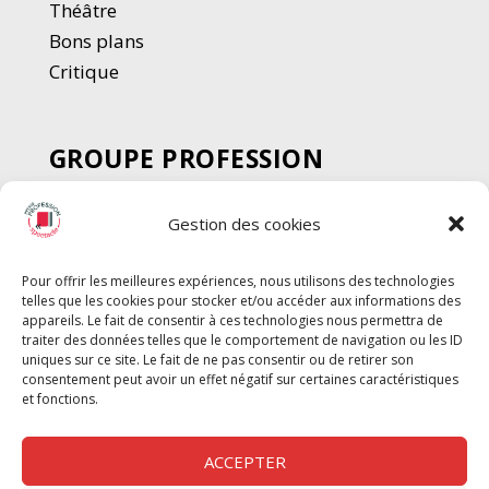
Thé
â
tre
Bons plans
Critique
GROUPE PROFESSION
SPECTACLE
Gestion des cookies
Chèque Intermittents
Henotes
Pour offrir les meilleures expériences, nous utilisons des technologies
Chèque Compta
telles que les cookies pour stocker et/ou accéder aux informations des
Chèque Emploi Spectacle
appareils. Le fait de consentir à ces technologies nous permettra de
traiter des données telles que le comportement de navigation ou les ID
G-Pods
uniques sur ce site. Le fait de ne pas consentir ou de retirer son
consentement peut avoir un effet négatif sur certaines caractéristiques
Profession Audio-visuel
Suivre
Suivre
et fonctions.
Le Cahier Pro
ACCEPTER