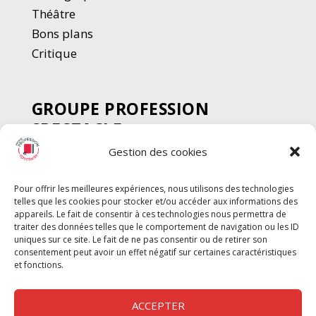
Thé
â
tre
Bons plans
Critique
GROUPE PROFESSION
SPECTACLE
Gestion des cookies
Chèque Intermittents
Henotes
Pour offrir les meilleures expériences, nous utilisons des technologies
Chèque Compta
telles que les cookies pour stocker et/ou accéder aux informations des
Chèque Emploi Spectacle
appareils. Le fait de consentir à ces technologies nous permettra de
traiter des données telles que le comportement de navigation ou les ID
G-Pods
uniques sur ce site. Le fait de ne pas consentir ou de retirer son
consentement peut avoir un effet négatif sur certaines caractéristiques
Profession Audio-visuel
Suivre
Suivre
et fonctions.
Le Cahier Pro
ACCEPTER