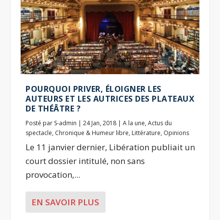
POURQUOI PRIVER, ÉLOIGNER LES
AUTEURS ET LES AUTRICES DES PLATEAUX
DE THÉÂTRE ?
Posté par
S-admin
|
24 Jan, 2018
|
A la une
,
Actus du
spectacle
,
Chronique & Humeur libre
,
Littérature
,
Opinions
Le 11 janvier dernier, Libération publiait un
court dossier intitulé, non sans
provocation,...
EN SAVOIR PLUS