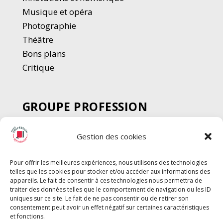
Musique et opéra
Photographie
Thé
â
tre
Bons plans
Critique
GROUPE PROFESSION
SPECTACLE
Gestion des cookies
Chèque Intermittents
Henotes
Pour offrir les meilleures expériences, nous utilisons des technologies
Chèque Compta
telles que les cookies pour stocker et/ou accéder aux informations des
Chèque Emploi Spectacle
appareils. Le fait de consentir à ces technologies nous permettra de
traiter des données telles que le comportement de navigation ou les ID
G-Pods
uniques sur ce site. Le fait de ne pas consentir ou de retirer son
consentement peut avoir un effet négatif sur certaines caractéristiques
Profession Audio-visuel
Suivre
Suivre
et fonctions.