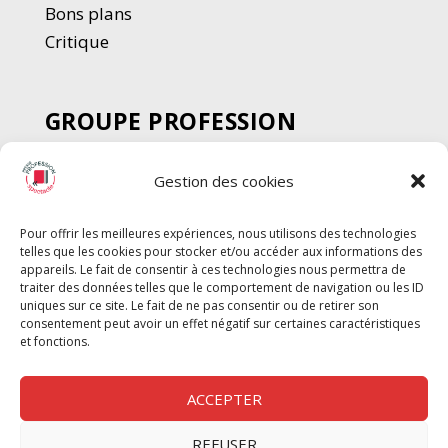
Bons plans
Critique
GROUPE PROFESSION
SPECTACLE
Gestion des cookies
Chèque Intermittents
Henotes
Pour offrir les meilleures expériences, nous utilisons des technologies
Chèque Compta
telles que les cookies pour stocker et/ou accéder aux informations des
Chèque Emploi Spectacle
appareils. Le fait de consentir à ces technologies nous permettra de
traiter des données telles que le comportement de navigation ou les ID
G-Pods
uniques sur ce site. Le fait de ne pas consentir ou de retirer son
consentement peut avoir un effet négatif sur certaines caractéristiques
Profession Audio-visuel
Suivre
Suivre
et fonctions.
Le Cahier Pro
ACCEPTER
REFUSER