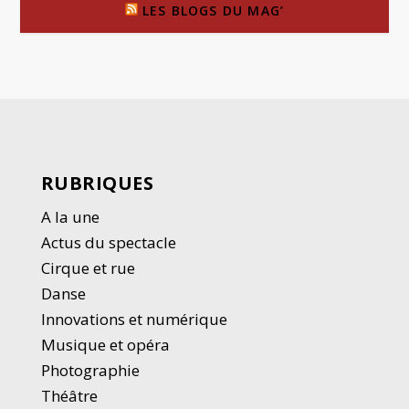
LES BLOGS DU MAG’
RUBRIQUES
A la une
Actus du spectacle
Cirque et rue
Danse
Innovations et numérique
Musique et opéra
Photographie
Thé
â
tre