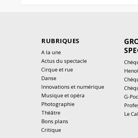
GRO
RUBRIQUES
SPE
A la une
Actus du spectacle
Chèqu
Cirque et rue
Heno
Danse
Chèq
Innovations et numérique
Chèqu
Musique et opéra
G-Po
Photographie
Profe
Thé
â
tre
Le Ca
Bons plans
Critique