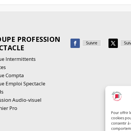
UPE PROFESSION
Suivre
Sui
CTACLE
e Intermittents
tes
ue Compta
e Emploi Spectacle
ds
ssion Audio-visuel
hier Pro
Pour offrir 
cookies pou
consentir à
comportement