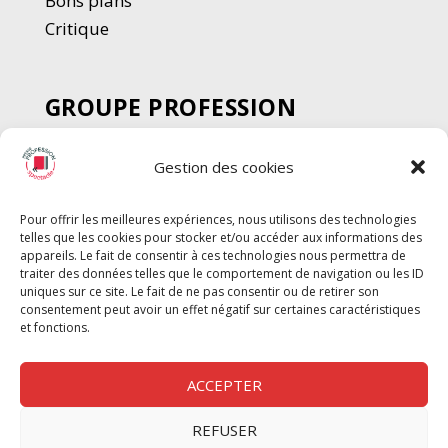
Bons plans
Critique
GROUPE PROFESSION
SPECTACLE
Gestion des cookies
Chèque Intermittents
Henotes
Pour offrir les meilleures expériences, nous utilisons des technologies
Chèque Compta
telles que les cookies pour stocker et/ou accéder aux informations des
appareils. Le fait de consentir à ces technologies nous permettra de
Chèque Emploi Spectacle
traiter des données telles que le comportement de navigation ou les ID
G-Pods
uniques sur ce site. Le fait de ne pas consentir ou de retirer son
consentement peut avoir un effet négatif sur certaines caractéristiques
Profession Audio-visuel
Suivre
Suivre
et fonctions.
Le Cahier Pro
ACCEPTER
REFUSER