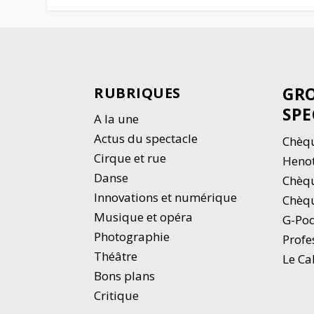
GRO
RUBRIQUES
SPE
A la une
Actus du spectacle
Chèqu
Cirque et rue
Heno
Danse
Chèq
Innovations et numérique
Chèqu
Musique et opéra
G-Po
Photographie
Profe
Thé
â
tre
Le Ca
Bons plans
Critique