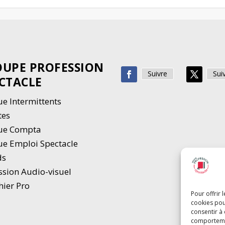
UPE PROFESSION
Suivre
Sui
CTACLE
e Intermittents
tes
ue Compta
e Emploi Spectacle
ds
ssion Audio-visuel
hier Pro
Pour offrir 
cookies pou
consentir à
comportement