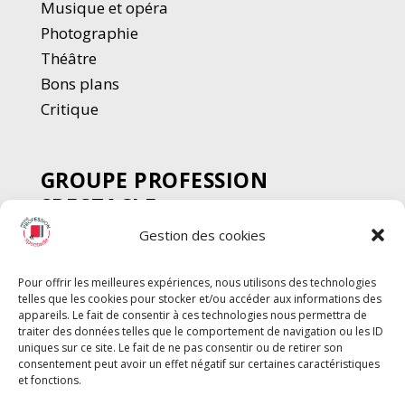
Musique et opéra
Photographie
Thé
â
tre
Bons plans
Critique
GROUPE PROFESSION
SPECTACLE
Gestion des cookies
Chèque Intermittents
Henotes
Pour offrir les meilleures expériences, nous utilisons des technologies
Chèque Compta
telles que les cookies pour stocker et/ou accéder aux informations des
Chèque Emploi Spectacle
appareils. Le fait de consentir à ces technologies nous permettra de
traiter des données telles que le comportement de navigation ou les ID
G-Pods
uniques sur ce site. Le fait de ne pas consentir ou de retirer son
consentement peut avoir un effet négatif sur certaines caractéristiques
Profession Audio-visuel
Suivre
Suivre
et fonctions.
Le Cahier Pro