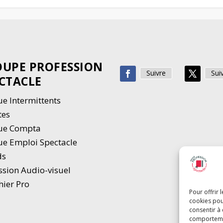
UPE PROFESSION
Suivre
Sui
CTACLE
e Intermittents
tes
ue Compta
e Emploi Spectacle
ds
ssion Audio-visuel
hier Pro
Pour offrir 
cookies pou
consentir à
comportement