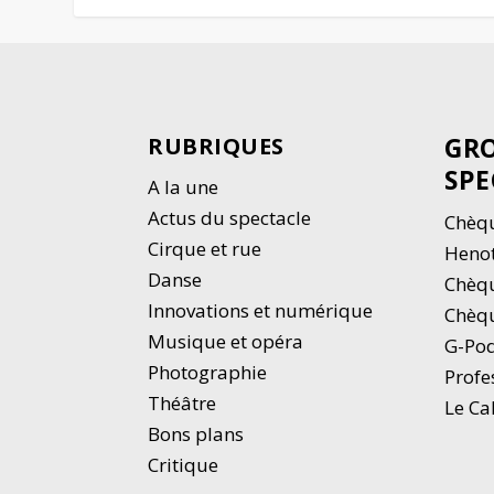
GRO
RUBRIQUES
SPE
A la une
Actus du spectacle
Chèqu
Cirque et rue
Heno
Danse
Chèq
Innovations et numérique
Chèqu
Musique et opéra
G-Po
Photographie
Profe
Thé
â
tre
Le Ca
Bons plans
Critique