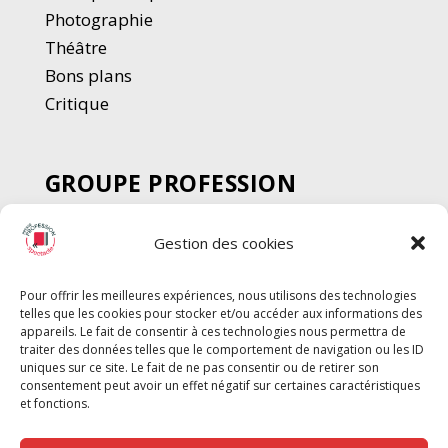
Photographie
Thé
â
tre
Bons plans
Critique
GROUPE PROFESSION
SPECTACLE
Gestion des cookies
Chèque Intermittents
Henotes
Pour offrir les meilleures expériences, nous utilisons des technologies
Chèque Compta
telles que les cookies pour stocker et/ou accéder aux informations des
Chèque Emploi Spectacle
appareils. Le fait de consentir à ces technologies nous permettra de
traiter des données telles que le comportement de navigation ou les ID
G-Pods
uniques sur ce site. Le fait de ne pas consentir ou de retirer son
consentement peut avoir un effet négatif sur certaines caractéristiques
Profession Audio-visuel
Suivre
Suivre
et fonctions.
Le Cahier Pro