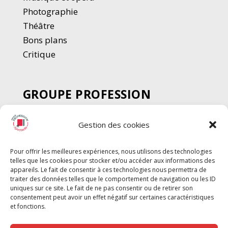
Photographie
Thé
â
tre
Bons plans
Critique
GROUPE PROFESSION
SPECTACLE
Gestion des cookies
Chèque Intermittents
Henotes
Pour offrir les meilleures expériences, nous utilisons des technologies
Chèque Compta
telles que les cookies pour stocker et/ou accéder aux informations des
Chèque Emploi Spectacle
appareils. Le fait de consentir à ces technologies nous permettra de
traiter des données telles que le comportement de navigation ou les ID
G-Pods
uniques sur ce site. Le fait de ne pas consentir ou de retirer son
consentement peut avoir un effet négatif sur certaines caractéristiques
Profession Audio-visuel
Suivre
Suivre
et fonctions.
Le Cahier Pro