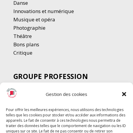
Danse
Innovations et numérique
Musique et opéra
Photographie
Thé
â
tre
Bons plans
Critique
GROUPE PROFESSION
SPECTACLE
Gestion des cookies
Chèque Intermittents
Henotes
Pour offrir les meilleures expériences, nous utilisons des technologies
Chèque Compta
telles que les cookies pour stocker et/ou accéder aux informations des
Chèque Emploi Spectacle
appareils. Le fait de consentir à ces technologies nous permettra de
traiter des données telles que le comportement de navigation ou les ID
G-Pods
uniques sur ce site. Le fait de ne pas consentir ou de retirer son