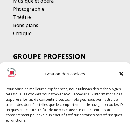
Musique et opéra
Photographie
Thé
â
tre
Bons plans
Critique
GROUPE PROFESSION
SPECTACLE
Gestion des cookies
Chèque Intermittents
Henotes
Pour offrir les meilleures expériences, nous utilisons des technologies
Chèque Compta
telles que les cookies pour stocker et/ou accéder aux informations des
Chèque Emploi Spectacle
appareils. Le fait de consentir à ces technologies nous permettra de
traiter des données telles que le comportement de navigation ou les ID
G-Pods
uniques sur ce site. Le fait de ne pas consentir ou de retirer son
consentement peut avoir un effet négatif sur certaines caractéristiques
Profession Audio-visuel
Suivre
Suivre
et fonctions.
Le Cahier Pro