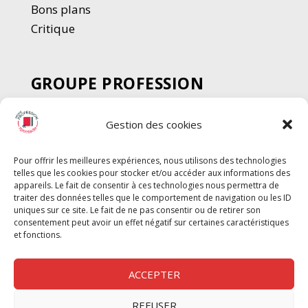
Bons plans
Critique
GROUPE PROFESSION
SPECTACLE
Gestion des cookies
Chèque Intermittents
Henotes
Pour offrir les meilleures expériences, nous utilisons des technologies
Chèque Compta
telles que les cookies pour stocker et/ou accéder aux informations des
Chèque Emploi Spectacle
appareils. Le fait de consentir à ces technologies nous permettra de
traiter des données telles que le comportement de navigation ou les ID
G-Pods
uniques sur ce site. Le fait de ne pas consentir ou de retirer son
consentement peut avoir un effet négatif sur certaines caractéristiques
Profession Audio-visuel
Suivre
Suivre
et fonctions.
Le Cahier Pro
ACCEPTER
REFUSER