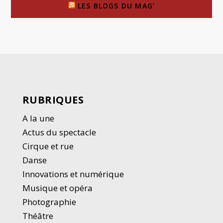
LES BLOGS DU MAG’
RUBRIQUES
A la une
Actus du spectacle
Cirque et rue
Danse
Innovations et numérique
Musique et opéra
Photographie
Thé
â
tre