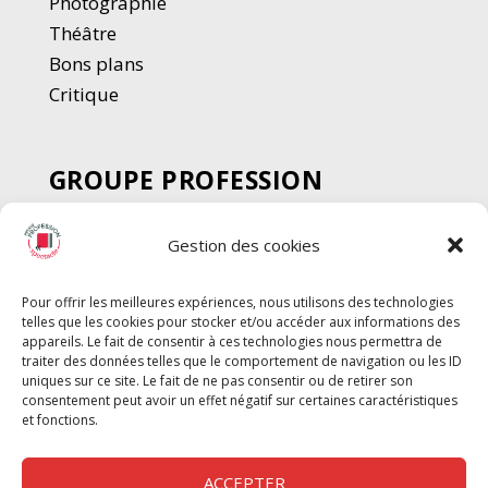
Photographie
Thé
â
tre
Bons plans
Critique
GROUPE PROFESSION
SPECTACLE
Gestion des cookies
Chèque Intermittents
Henotes
Pour offrir les meilleures expériences, nous utilisons des technologies
Chèque Compta
telles que les cookies pour stocker et/ou accéder aux informations des
Chèque Emploi Spectacle
appareils. Le fait de consentir à ces technologies nous permettra de
traiter des données telles que le comportement de navigation ou les ID
G-Pods
uniques sur ce site. Le fait de ne pas consentir ou de retirer son
consentement peut avoir un effet négatif sur certaines caractéristiques
Profession Audio-visuel
Suivre
Suivre
et fonctions.
Le Cahier Pro
ACCEPTER