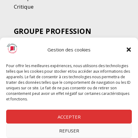
Critique
GROUPE PROFESSION
SPECTACLE
Gestion des cookies
Chèque Intermittents
Henotes
Pour offrir les meilleures expériences, nous utilisons des technologies
Chèque Compta
telles que les cookies pour stocker et/ou accéder aux informations des
Chèque Emploi Spectacle
appareils. Le fait de consentir à ces technologies nous permettra de
traiter des données telles que le comportement de navigation ou les ID
G-Pods
uniques sur ce site. Le fait de ne pas consentir ou de retirer son
consentement peut avoir un effet négatif sur certaines caractéristiques
Profession Audio-visuel
Suivre
Suivre
et fonctions.
Le Cahier Pro
ACCEPTER
REFUSER