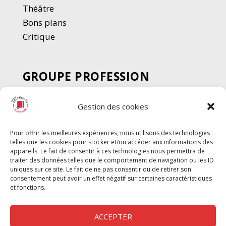
Thé
â
tre
Bons plans
Critique
GROUPE PROFESSION
SPECTACLE
Gestion des cookies
Chèque Intermittents
Henotes
Pour offrir les meilleures expériences, nous utilisons des technologies
Chèque Compta
telles que les cookies pour stocker et/ou accéder aux informations des
Chèque Emploi Spectacle
appareils. Le fait de consentir à ces technologies nous permettra de
traiter des données telles que le comportement de navigation ou les ID
G-Pods
uniques sur ce site. Le fait de ne pas consentir ou de retirer son
consentement peut avoir un effet négatif sur certaines caractéristiques
Profession Audio-visuel
Suivre
Suivre
et fonctions.
Le Cahier Pro
ACCEPTER