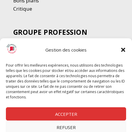
Bons plans
Critique
GROUPE PROFESSION
SPECTACLE
Gestion des cookies
Chèque Intermittents
Henotes
Pour offrir les meilleures expériences, nous utilisons des technologies
Chèque Compta
telles que les cookies pour stocker et/ou accéder aux informations des
Chèque Emploi Spectacle
appareils. Le fait de consentir à ces technologies nous permettra de
traiter des données telles que le comportement de navigation ou les ID
G-Pods
uniques sur ce site. Le fait de ne pas consentir ou de retirer son
consentement peut avoir un effet négatif sur certaines caractéristiques
Profession Audio-visuel
Suivre
Suivre
et fonctions.
Le Cahier Pro
ACCEPTER
REFUSER